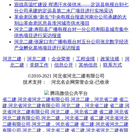
迎战高温忙建设 挥洒汗水保供水——定远县电视台到七
分公司承建的定远县第二水厂项目进行实地采访
革命老区焕“新生”中央电视台报道河南分公司承建的大
别山革命老区息县淮河城市供水项目
河北二建:寿阳县广播电视台对一分公司寿阳县城市集中
供热项目进行采访报道
河北二建:张家口市广播电视台对五分公司张北数字经济
产业孵化基地项目进行采访报道
河北二建
|
河北二建
|
企业荣誉
|
工程业绩
|
政策法规
|
河
北二建
|
党群工作
|
信息公开
|
其他信息
|
联系方式
©2010-2021 河北省河北二建有限公司
技术支持： 河北名企网荣誉企业-已收录
腾讯微信公共平台
省二建,河北省河北二建有限公司,河北二建，河北省二建
省二
建,河北省河北二建有限公司,河北二建，河北省二建
省二建,河
北省河北二建有限公司,河北二建，河北省二建
省二建,河北省
河北二建有限公司,河北二建，河北省二建
省二建,河北省河北
二建有限公司,河北二建，河北省二建
省二建,河北省河北二建
有限公司,河北二建，河北省二建
省二建,河北省河北二建有限