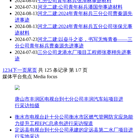
2024-08-01
七分公司青年标兵张泽林事迹材料
2024-07-31
河北二建:公司青年标兵潘国华事迹材料
2024-08-13
河北二建:2024年青年标兵三分公司曹秦源先
进事迹
2024-08-13
河北二建:2024年青年标兵五分公司张保元事
迹材料
2024-07-23
河北二建:以奋斗之姿，书写无悔青春——三
分公司青年标兵曹秦源先进事迹
2024-07-03
三分公司龙港水厂项目工程师张赛栩先进事
迹
1
2
3
4
下一页
尾页
共 125 条记录 第 1/7 页
媒体平台焦点 Media focus
唐山市丰润区电视台到七分公司丰润汽车站项目进
行采访拍摄
衡水市电视台赴十分公司衡水市区燃气管网防灾应急能
力提升工程EPC总承包进行采访报道
定远县电视台到七分公司承建的定远县第二水厂项目进
行实地采访